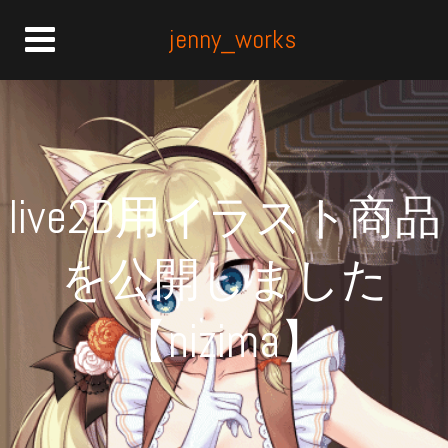
jenny_works
live2D用イラスト商品
を公開しました
【nizima】